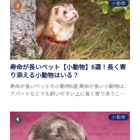
理由はさま...
小動物
寿命が長いペット【小動物】6選！長く寄
り添える小動物はいる？
寿命が長いペットの小動物6選 寿命が長い小動物は、
アパートなどでも飼いやすい上に長く寄り添うこと
ができるためペットとして人気が高いです。 以下で
は寿命が長い小動物6選を紹介！種類ごとに特徴や飼
育のポイ...
小動物