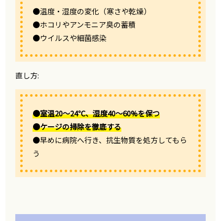
●温度・湿度の変化（寒さや乾燥）
●ホコリやアンモニア臭の蓄積
●ウイルスや細菌感染
直し方:
●室温20〜24℃、湿度40〜60%を保つ
●ケージの掃除を徹底する
●早めに病院へ行き、抗生物質を処方してもら
う