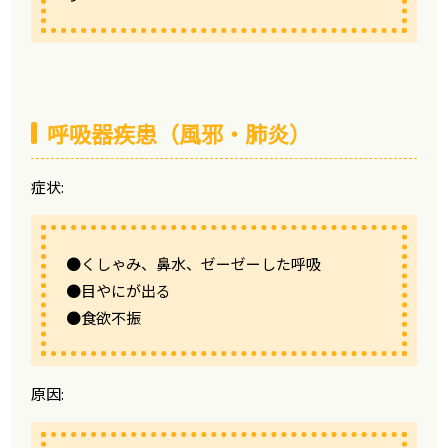
呼吸器疾患（風邪・肺炎）
症状:
●くしゃみ、鼻水、ゼーゼーした呼吸
●目やにが出る
●食欲不振
原因: