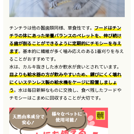
チンチラは他の齧歯類同様、草食性です。
フードはチン
チラの体にあった栄養バランスのペレットを、伸び続け
る歯が削ることができるように定期的にチモシーを与え
ます
。基本的に繊維が多く噛み応えのある1番刈りを与え
ることがおすすめです。
水は、カルキ抜きした水か軟水が良いとされています。
皿よりも給水器の方が飲みやすいため、錆びにくく壊れ
にくいステンレス製の給水機をケージに設置しましょ
う
。水は毎日新鮮なものに交換し、食べ残したフードや
チモシーはこまめに回収することが大切です。