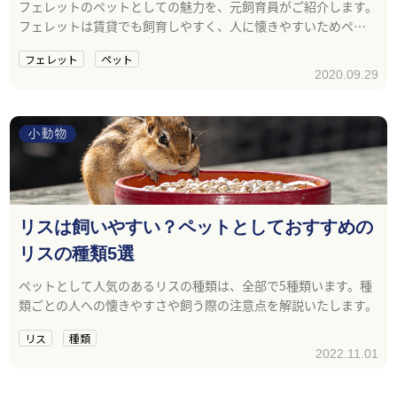
フェレットのペットとしての魅力を、元飼育員がご紹介します。
フェレットは賃貸でも飼育しやすく、人に懐きやすいためペッ
トとしておすすめの小動物です。反応も個性的で明るく、飼育し
フェレット
ペット
がいのあるペットになります。
2020.09.29
小動物
リスは飼いやすい？ペットとしておすすめの
リスの種類5選
ペットとして人気のあるリスの種類は、全部で5種類います。種
類ごとの人への懐きやすさや飼う際の注意点を解説いたします。
リス
種類
2022.11.01