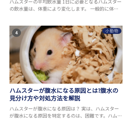
ハムスターの平均飲水量 1日に必要となるハムスター
の飲水量は、体重により変化します。 一般的に体重
の約10％の水を毎日摂取しなければなりません。ハ
ムスターの種類やサイズにもよりますが、平均10〜
15c...
小動物
ハムスターが腹水になる原因とは?腹水の
見分け方や対処方法を解説
ハムスターが腹水になる原因は？ 実は、ハムスター
が腹水になる原因を特定するのは、困難です。ハムス
ターの体は小さく、動きも激しいため、難しい検査
を気軽にすることができないためです。 腹水になる