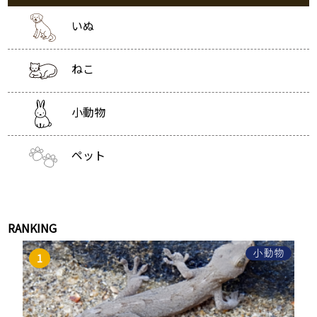
いぬ
ねこ
小動物
ペット
RANKING
小動物