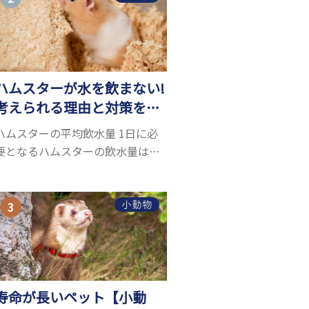
お迎えしたいと思う人も多いので
はないでしょうか...
ハムスターが水を飲まない!
考えられる理由と対策を解
説
ハムスターの平均飲水量 1日に必
要となるハムスターの飲水量は、
体重により変化します。 一般的に
体重の約10％の水を毎日摂取しな
ければなりません。ハムスターの
小動物
種類やサイズにもよりますが、平
均10〜15c...
寿命が長いペット【小動