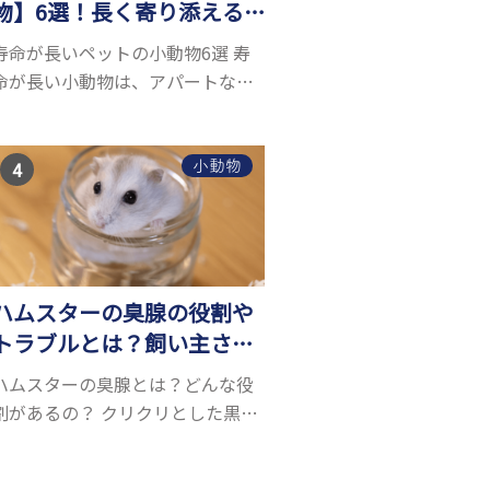
物】6選！長く寄り添える
小動物はいる？
寿命が長いペットの小動物6選 寿
命が長い小動物は、アパートなど
でも飼いやすい上に長く寄り添う
ことができるためペットとして人
気が高いです。 以下では寿命が長
小動物
い小動物6選を紹介！種類ごとに特
徴や飼育のポイ...
ハムスターの臭腺の役割や
トラブルとは？飼い主さん
のお手入れは必要？
ハムスターの臭腺とは？どんな役
割があるの？ クリクリとした黒目
が愛らしいハムスターですが、実
は非常に目が悪い動物です。かな