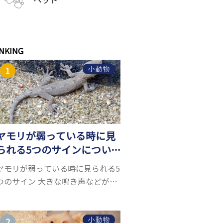
NKING
小動物
ヤモリが弱っている時に見
られる5つのサインについ
て詳しくご紹介！
ヤモリが弱っている時に見られる5
つのサイン 大きな鳴き声などがな
く水槽を置くスペースがあれば飼
うことができるヤモリ。ペットと
して人気が高まっているヤモリを
小動物