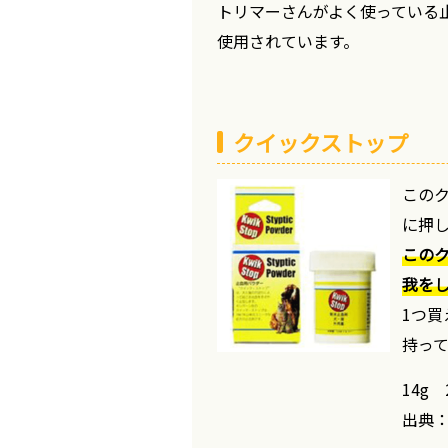
トリマーさんがよく使っている
使用されています。
クイックストップ
この
に押
この
我を
1つ
持っ
14g 
出典：