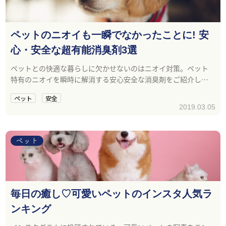
ペットのニオイも一瞬でなかったことに! 安
心・安全な超有能消臭剤3選
ペットとの快適な暮らしに欠かせないのはニオイ対策。ペット
特有のニオイを瞬時に解消する安心安全な消臭剤をご紹介しま
す。
ペット
安全
2019.03.05
ペット
毎日の癒し♡可愛いペットのインスタ人気ラ
ンキング