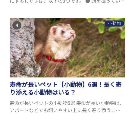
にするしぐさは、以下の3つです。 ● 頭を振っている
● 尾を振っている ● かごの中で飼い主さんを置いか
ける ひとつずつ紹介します。 頭を振っている...
小動物
寿命が長いペット【小動物】6選！長く寄
り添える小動物はいる？
寿命が長いペットの小動物6選 寿命が長い小動物は、
アパートなどでも飼いやすい上に長く寄り添うこと
ができるためペットとして人気が高いです。 以下で
は寿命が長い小動物6選を紹介！種類ごとに特徴や飼
育のポイ...