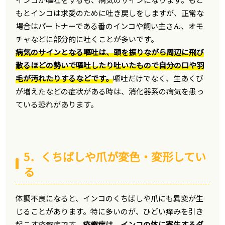
もとインコは求愛のために吐き戻しをしますが、正常な
場合はパートナーである番のインコや飼い主さん、オモ
チャなどに部分的に吐くことが多いです。
病気のサインとなる嘔吐は、頭を振りながら周辺に飛び
散るほどの勢いで嘔吐したり吐いたもので自分の口や羽
毛が汚れたりするなどです。
嘔吐だけでなく、生あくび
が増えたなどの症状がある時は、消化器系の病気を患っ
ている恐れがあります。
5．くちばしや爪が変色・変形してい
る
体調不良になると、インコのくちばしや爪にも異変が生
じることがあります。特に多いのが、ひどい痒みを引き
起こす疥癬症です。
疥癬症は、インコの体に寄生するダ