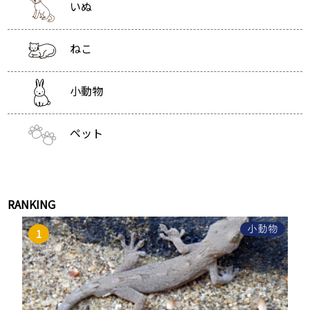
いぬ
ねこ
小動物
ペット
RANKING
小動物