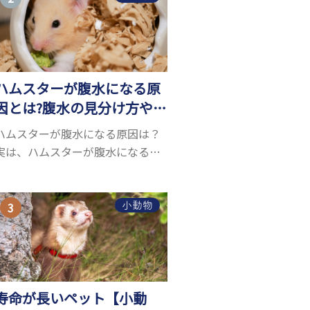
お迎えしたいと思う人も多いので
はないでしょうか...
ハムスターが腹水になる原
因とは?腹水の見分け方や対
処方法を解説
ハムスターが腹水になる原因は？
実は、ハムスターが腹水になる原
因を特定するのは、困難です。ハ
ムスターの体は小さく、動きも激
しいため、難しい検査を気軽にす
小動物
ることができないためです。 腹水
になる理由はさま...
寿命が長いペット【小動