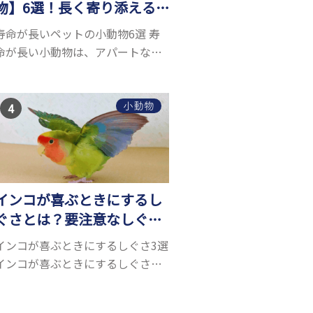
物】6選！長く寄り添える
小動物はいる？
寿命が長いペットの小動物6選 寿
命が長い小動物は、アパートなど
でも飼いやすい上に長く寄り添う
ことができるためペットとして人
気が高いです。 以下では寿命が長
小動物
い小動物6選を紹介！種類ごとに特
徴や飼育のポイ...
インコが喜ぶときにするし
ぐさとは？要注意なしぐさ
についても解説
インコが喜ぶときにするしぐさ3選
インコが喜ぶときにするしぐさ
は、以下の3つです。 ● 頭を振っ
ている ● 尾を振っている ● かご