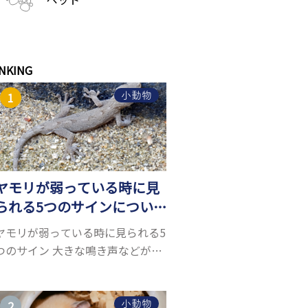
NKING
小動物
ヤモリが弱っている時に見
られる5つのサインについ
て詳しくご紹介！
ヤモリが弱っている時に見られる5
つのサイン 大きな鳴き声などがな
く水槽を置くスペースがあれば飼
うことができるヤモリ。ペットと
して人気が高まっているヤモリを
小動物