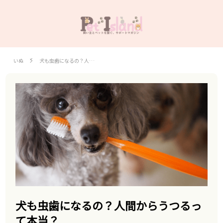
いぬ
犬も虫歯になるの？人…
犬も虫歯になるの？人間からうつるっ
て本当？