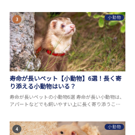
ターの体は小さく、動きも激しいため、難しい検査
を気軽にすることができないためです。 腹水になる
理由はさま...
小動物
寿命が長いペット【小動物】6選！長く寄
り添える小動物はいる？
寿命が長いペットの小動物6選 寿命が長い小動物は、
アパートなどでも飼いやすい上に長く寄り添うこと
ができるためペットとして人気が高いです。 以下で
は寿命が長い小動物6選を紹介！種類ごとに特徴や飼
育のポイ...
小動物