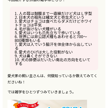
1. 人の耳は鼓膜まで一直線だけど犬はＬ字型
2. 日本犬の祖先は縄文犬と弥生犬という
3. 愛犬はチョコは食べたらダメだけどホワイ
トチョコは平気
4. 毛が抜けない犬種がいる
5. 愛犬はいつも爪先立ちで歩いている
6. 世界には非公認犬種もあわせると700〜
800種類もいる
7. 愛犬は人でいう脇汗を体全体から出してい
る
8. 愛犬のひげは大した役割がない
9. 犬は鼻くそができない
10. 犬の排便はだいたい南北の方向をむいて
する
愛犬家の飼い主さんは、何個知っているか数えてみてく
ださいね！
では雑学をひとつずつみていきましょう。