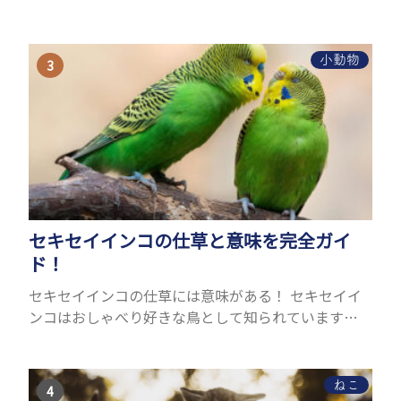
ターの体は小さく、動きも激しいため、難しい検査
を気軽にすることができないためです。 腹水になる
理由はさま...
小動物
セキセイインコの仕草と意味を完全ガイ
ド！
セキセイインコの仕草には意味がある！ セキセイイ
ンコはおしゃべり好きな鳥として知られています
が、実は「仕草」の方がより本能的で自然なコミュ
ニケーション手段です。たとえば、嬉しいときには頭
をふったり、眠...
ねこ