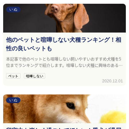
いぬ
他のペットと喧嘩しない犬種ランキング！相
性の良いペットも
本記事で他のペットとも喧嘩しない飼いやすいおすすめ犬種を5
位までランキングで紹介します。喧嘩しない犬種に興味のある方
や他のペットと暮らしていて喧嘩しない犬を飼いたい方は参考
ペット
喧嘩しない
にしてくださいね。
2020.12.01
いぬ