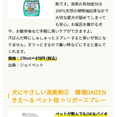
剤です。消臭の有効成分は
100％天然の植物抽出液なので
大切な愛犬が舐めてしまって
も安心。お風呂を嫌がる犬
や、お散歩後など手軽に臭いケアができますよ。
汗ばんだ時にしゅしゅっとスプレーすると臭いが気にな
りません。すうっとするので暑い時などにすると喜んで
くれます。
価格：
270ml＝
478円 (税込)
出典：ジョイペット
犬にやさしい消臭剤③ 環境DAIZEN
きえ～る ペット用 トリガースプレー
ペットが飲んでもOKなバイオ