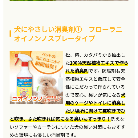
犬にやさしい消臭剤① フローラニ
オイノンノスプレータイプ
松、椿、カタバミから抽出し
た
100％天然植物エキスで作ら
れた消臭剤
です。防腐剤も天
然植物エキスと徹底して安全
性にこだわって作られている
ので安心。臭いが気になる
犬
用のケージやトイレに消臭し
たい場所に向けて霧吹きでひ
と吹き、ふた吹きれば気になる臭いもすっきり！
洗えな
いソファーやカーテンについた犬の臭い対策にもおすす
めの環境にも優しい消臭剤です。