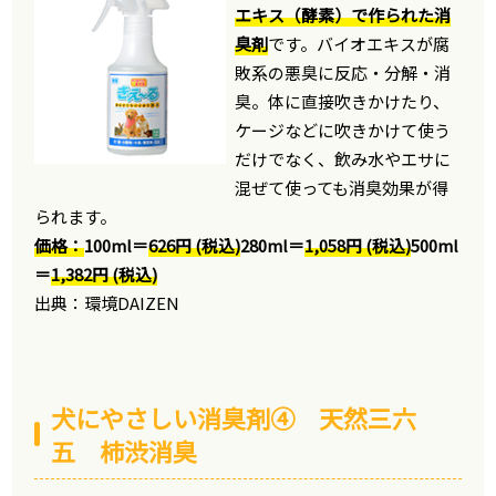
エキス（酵素）で作られた消
臭剤
です。バイオエキスが腐
敗系の悪臭に反応・分解・消
臭。体に直接吹きかけたり、
ケージなどに吹きかけて使う
だけでなく、飲み水やエサに
混ぜて使っても消臭効果が得
られます。
価格：
100ml＝
626円 (税込)
280ml＝
1,058円 (税込)
500ml
＝
1,382円 (税込)
出典：環境DAIZEN
犬にやさしい消臭剤④ 天然三六
五 柿渋消臭