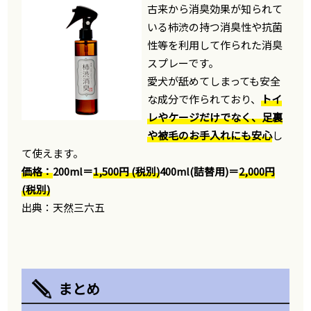
古来から消臭効果が知られて
いる柿渋の持つ消臭性や抗菌
性等を利用して作られた消臭
スプレーです。
愛犬が舐めてしまっても安全
な成分で作られており、
トイ
レやケージだけでなく、足裏
や被毛のお手入れにも安心
し
て使えます。
価格：
200ml＝
1,500円 (税別)
400ml(詰替用)＝
2,000円
(税別)
出典：天然三六五
まとめ