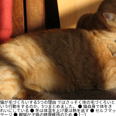
知
識】
い
く
つ
知
っ
て
い
る?
意
外
に
知
ら
れ
て
な
い
犬
雑
学!
猫が毛づくろいする5つの理由 ではさっそく体の毛づくろいと
いう行動をするのか、5つまとめました。 ● 猫自身で体をき
れいにしている ● 冬は体温を上げ夏は熱を逃す ● セルフマッ
サージ ● 親猫が子猫の健康維持のため ● […]