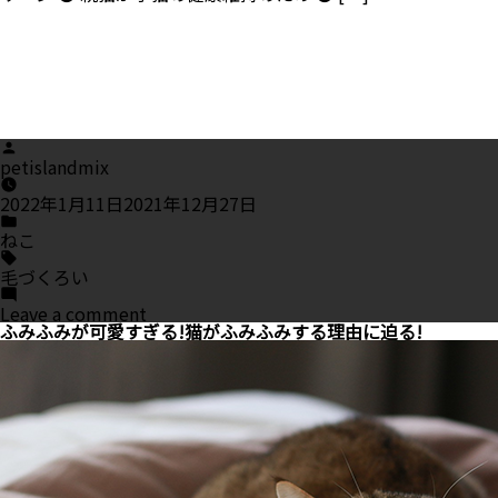
Posted
by
petislandmix
2022年1月11日
2021年12月27日
Posted
in
ねこ
Tags:
毛づくろい
on
Leave a comment
毛
ふみふみが可愛すぎる!猫がふみふみする理由に迫る!
づ
く
ろ
い
は
猫
に
と
っ