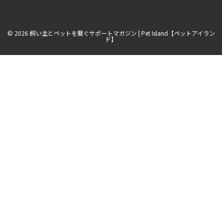
理
由
に
迫
© 2026 飼い主とペットを繋ぐサポートマガジン | Pet Island【ペットアイラン
る!
ド】