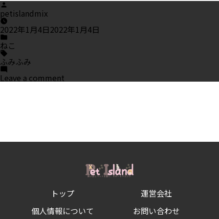
Posted
by
petislandmix
2022年1月4日
2022年1月4日
Posted
in
ねこ
Tags:
ふみふみ
on
Leave a comment
ふ
み
ふ
み
が
可
愛
す
ぎ
る!
猫
が
ふ
み
トップ
運営会社
ふ
み
す
個人情報について
お問い合わせ
る