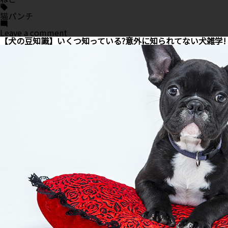
Tags:
猫パンチ
on
Leave a comment
何
【犬の豆知識】いくつ知っている?意外に知られてない犬雑学!
故
愛
猫
は
猫
パ
ン
チ
を
す
る
の？
攻
撃
だ
け
じ
ゃ
な
い
理
由
と