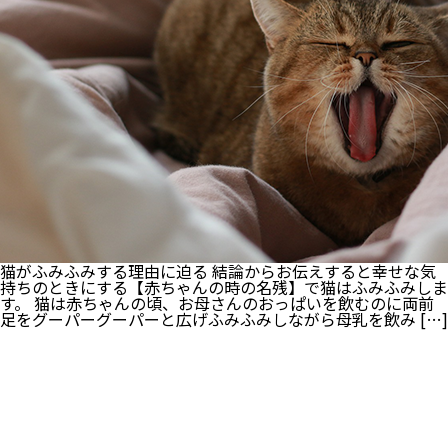
て
必
要
不
可
欠?
猫
が
臭
わ
な
い
理
由
は
毛
づ
猫がふみふみする理由に迫る 結論からお伝えすると幸せな気
く
持ちのときにする【赤ちゃんの時の名残】で猫はふみふみしま
ろ
す。 猫は赤ちゃんの頃、お母さんのおっぱいを飲むのに両前
い?
足をグーパーグーパーと広げふみふみしながら母乳を飲み […]