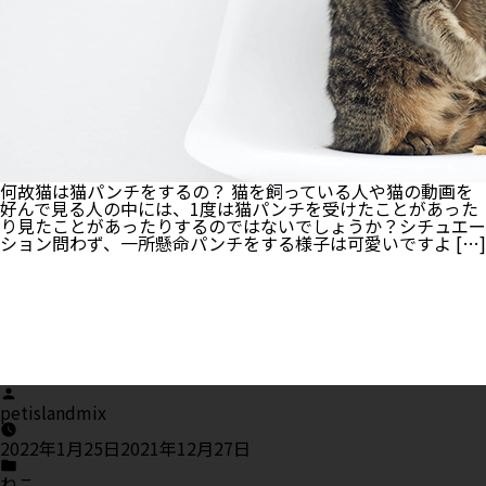
何故猫は猫パンチをするの？ 猫を飼っている人や猫の動画を
好んで見る人の中には、1度は猫パンチを受けたことがあった
り見たことがあったりするのではないでしょうか？シチュエー
ション問わず、一所懸命パンチをする様子は可愛いですよ […]
Posted
by
petislandmix
2022年1月25日
2021年12月27日
Posted
in
ねこ