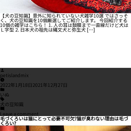
は
【犬の豆知識】意外に知られていない犬雑学10選 ではさっそ
く、犬の豆知識を10個厳選してご紹介します。 今回紹介する
10個の雑学はこちら！ 1. 人の耳は鼓膜まで一直線だけど犬は
Ｌ字型 2. 日本犬の祖先は縄文犬と弥生犬 […]
Posted
by
petislandmix
2022年1月18日
2021年12月27日
Posted
in
いぬ
Tags:
犬の豆知識
on
Leave a comment
【犬
毛づくろいは猫にとって必要不可欠?猫が臭わない理由は毛づ
の
くろい?
豆