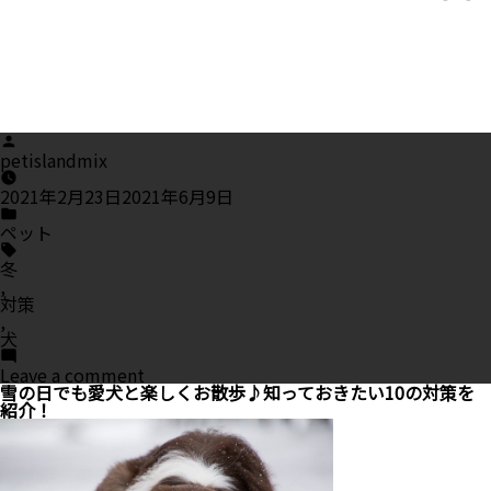
Posted
by
petislandmix
2021年2月23日
2021年6月9日
Posted
in
ペット
Tags:
冬
,
対策
,
犬
on
Leave a comment
寒
雪の日でも愛犬と楽しくお散歩♪知っておきたい10の対策を
い
紹介！
季
節
も
快