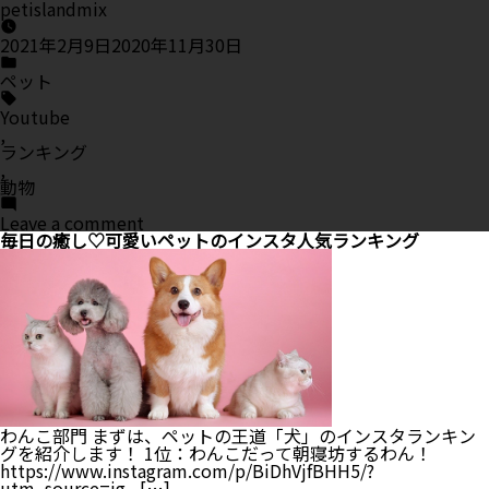
by
petislandmix
対
策
を
2021年2月9日
2020年11月30日
Posted
紹
in
介！
ペット
Tags:
Youtube
,
ランキング
,
動物
on
Leave a comment
観
毎日の癒し♡可愛いペットのインスタ人気ランキング
な
い
と
損！
可
愛
い
動
物
の
Youtube
わんこ部門 まずは、ペットの王道「犬」のインスタランキン
チ
グを紹介します！ 1位：わんこだって朝寝坊するわん！
ャ
https://www.instagram.com/p/BiDhVjfBHH5/?
ン
utm_source=ig_ […]