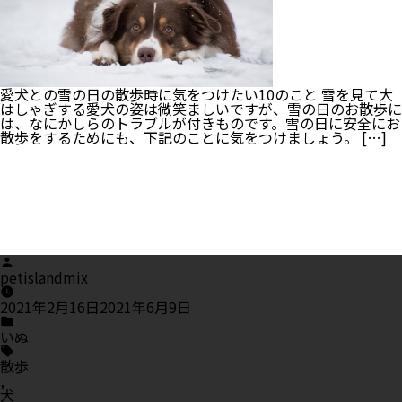
適
に！
ペ
ッ
ト
用
動
愛犬との雪の日の散歩時に気をつけたい10のこと 雪を見て大
物
はしゃぎする愛犬の姿は微笑ましいですが、雪の日のお散歩に
別
は、なにかしらのトラブルが付きものです。雪の日に安全にお
お
散歩をするためにも、下記のことに気をつけましょう。 […]
す
す
め
の
寒
さ
対
処
Posted
法
by
petislandmix
2021年2月16日
2021年6月9日
Posted
in
いぬ
Tags:
散歩
,
犬