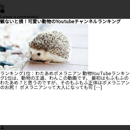
,
雪
on
Leave a comment
雪
観ないと損！可愛い動物のYoutubeチャンネルランキング
の
日
で
も
愛
犬
と
楽
し
く
お
ランキング1位：わたあめポメラニアン 動物YouTubeランキン
散
グ1位は、動物の王道、わんこの動画です。 最初はもふもふの
歩
わたあめ？と思うのですが、そのもふもふ正体はポメラニアン
♪
のお尻！ ポメラニアンって大人になっても可 […]
知
っ
て
お
き
た
い
10
Posted
の