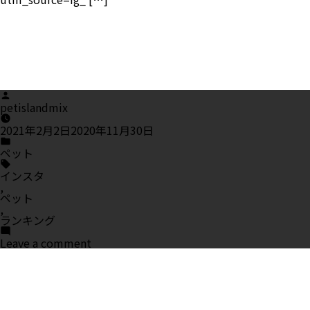
ネ
ル
ラ
ン
キ
ン
グ
Posted
by
petislandmix
2021年2月2日
2020年11月30日
Posted
in
ペット
Tags:
インスタ
,
ペット
,
ランキング
on
Leave a comment
毎
日
の
癒
し
♡