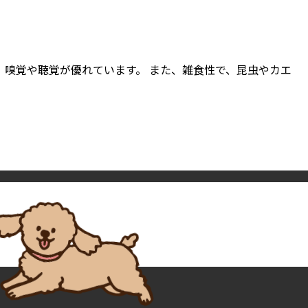
、嗅覚や聴覚が優れています。 また、雑食性で、昆虫やカエ