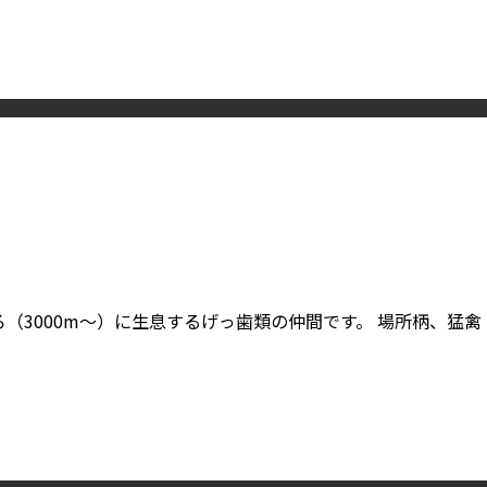
（3000m～）に生息するげっ歯類の仲間です。 場所柄、猛禽