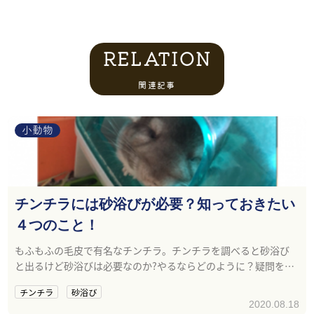
RELATION
関連記事
小動物
チンチラには砂浴びが必要？知っておきたい
４つのこと！
もふもふの毛皮で有名なチンチラ。チンチラを調べると砂浴び
と出るけど砂浴びは必要なのか?やるならどのように？疑問を解
消します。
チンチラ
砂浴び
2020.08.18