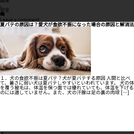
,
安全
on
Leave a comment
国
夏バテの原因は？愛犬が食欲不振になった場合の原因と解消法
産
の
お
す
す
め
ド
ッ
グ
フ
ー
１．犬の食欲不振は夏バテ？犬が夏バテする原因 人間と比べ
ド
て、暑さに弱い犬は夏バテしやすいといわれています。 犬の体
４
を覆う被毛は、体温を保つ面では優れていても、体温を下げる
選・
のには適していません。また、犬の汗腺は足の裏の肉球 […]
安
全
性
や
口
コ
ミ
を
Posted
徹