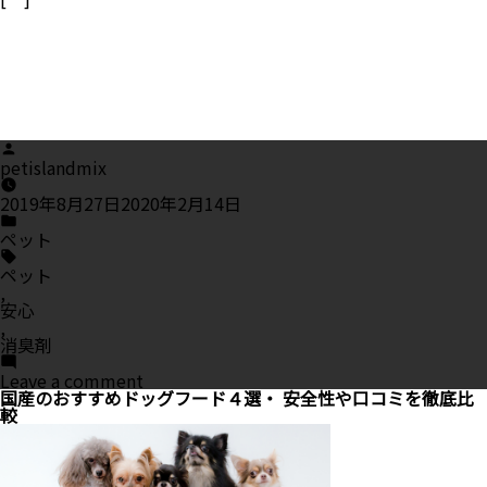
Posted
by
petislandmix
2019年8月27日
2020年2月14日
Posted
in
ペット
Tags:
ペット
,
安心
,
消臭剤
on
Leave a comment
ペ
国産のおすすめドッグフード４選・ 安全性や口コミを徹底比
ッ
較
ト
が
舐
め