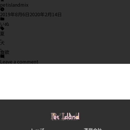
by
petislandmix
底
比
較
2019年8月6日
2020年2月14日
Posted
in
いぬ
Tags:
夏
,
犬
,
食欲
on
Leave a comment
夏
バ
テ
の
原
因
は？
愛
犬
が
食
欲
不
振