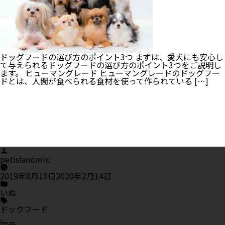
て
も
安
心
♪
消
臭
ドッグフードの選び方のポイント3つ まずは、愛犬にも安心し
剤
て与えられるドッグフードの選び方のポイント3つをご説明し
の
ます。 ヒューマングレード ヒューマングレードのドッグフー
選
ドとは、人間が食べられる食材を使って作られている […]
び
方
と
使
い
方
を
解
Posted
説！
by
petislandmix
2019年8月13日
2020年2月14日
Posted
in
いぬ
Tags:
ドックフード
,
国産