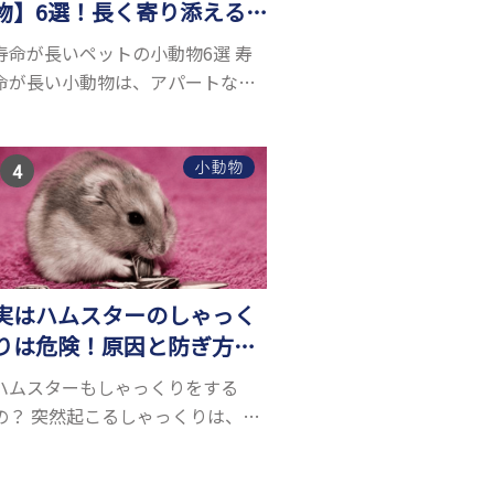
物】6選！長く寄り添える
小動物はいる？
寿命が長いペットの小動物6選 寿
命が長い小動物は、アパートなど
でも飼いやすい上に長く寄り添う
ことができるためペットとして人
気が高いです。 以下では寿命が長
小動物
い小動物6選を紹介！種類ごとに特
徴や飼育のポイ...
実はハムスターのしゃっく
りは危険！原因と防ぎ方、
病気の可能性とは？
ハムスターもしゃっくりをする
の？ 突然起こるしゃっくりは、お
腹の横隔膜が痙攣することで起こ
ります。人間にもたまに起こりま