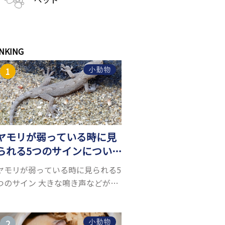
NKING
小動物
ヤモリが弱っている時に見
られる5つのサインについ
て詳しくご紹介！
ヤモリが弱っている時に見られる5
つのサイン 大きな鳴き声などがな
く水槽を置くスペースがあれば飼
うことができるヤモリ。ペットと
して人気が高まっているヤモリを
小動物