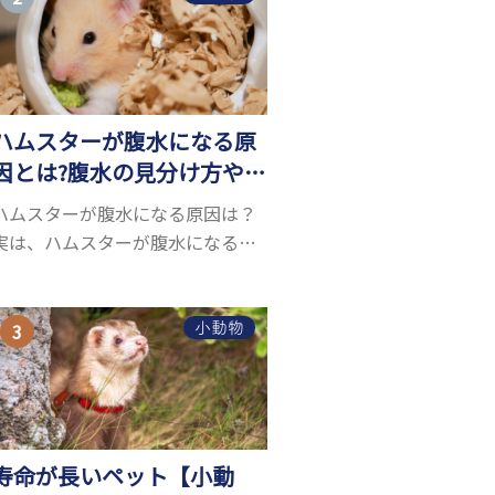
お迎えしたいと思う人も多いので
はないでしょうか...
ハムスターが腹水になる原
因とは?腹水の見分け方や対
処方法を解説
ハムスターが腹水になる原因は？
実は、ハムスターが腹水になる原
因を特定するのは、困難です。ハ
ムスターの体は小さく、動きも激
しいため、難しい検査を気軽にす
小動物
ることができないためです。 腹水
になる理由はさま...
寿命が長いペット【小動