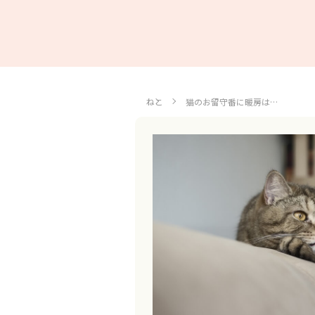
ねこ
猫のお留守番に暖房は…