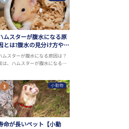
お迎えしたいと思う人も多いので
はないでしょうか...
ハムスターが腹水になる原
因とは?腹水の見分け方や対
処方法を解説
ハムスターが腹水になる原因は？
実は、ハムスターが腹水になる原
因を特定するのは、困難です。ハ
ムスターの体は小さく、動きも激
しいため、難しい検査を気軽にす
小動物
ることができないためです。 腹水
になる理由はさま...
寿命が長いペット【小動