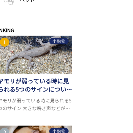
NKING
小動物
ヤモリが弱っている時に見
られる5つのサインについ
て詳しくご紹介！
ヤモリが弱っている時に見られる5
つのサイン 大きな鳴き声などがな
く水槽を置くスペースがあれば飼
うことができるヤモリ。ペットと
して人気が高まっているヤモリを
小動物