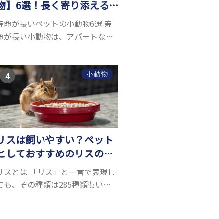
物】6選！長く寄り添える
小動物はいる？
寿命が長いペットの小動物6選 寿
命が長い小動物は、アパートなど
でも飼いやすい上に長く寄り添う
ことができるためペットとして人
気が高いです。 以下では寿命が長
小動物
い小動物6選を紹介！種類ごとに特
徴や飼育のポイ...
リスは飼いやすい？ペット
としておすすめのリスの種
類5選
リスとは 「リス」と一言で表現し
ても、その種類は285種類もいる
と言われています。リスにもいろ
いろ種類がありますが、滑空を得