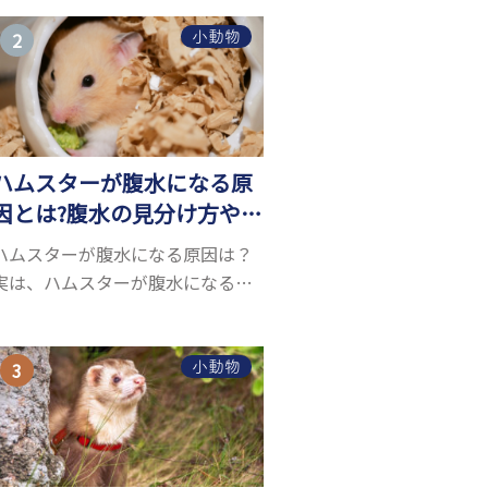
うことができるヤモリ。ペットと
して人気が高まっているヤモリを
小動物
お迎えしたいと思う人も多いので
はないでしょうか...
ハムスターが腹水になる原
因とは?腹水の見分け方や対
処方法を解説
ハムスターが腹水になる原因は？
実は、ハムスターが腹水になる原
因を特定するのは、困難です。ハ
ムスターの体は小さく、動きも激
しいため、難しい検査を気軽にす
小動物
ることができないためです。 腹水
になる理由はさま...