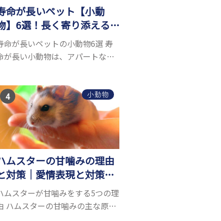
寿命が長いペット【小動
物】6選！長く寄り添える
小動物はいる？
寿命が長いペットの小動物6選 寿
命が長い小動物は、アパートなど
でも飼いやすい上に長く寄り添う
ことができるためペットとして人
気が高いです。 以下では寿命が長
小動物
い小動物6選を紹介！種類ごとに特
徴や飼育のポイ...
ハムスターの甘噛みの理由
と対策｜愛情表現と対策ま
とめ！
ハムスターが甘噛みをする5つの理
由 ハムスターの甘噛みの主な原因
5つを紹介します。お家のハムスタ