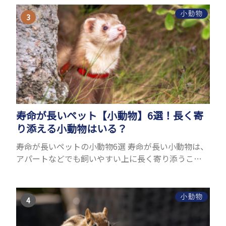
理由はさま...
小動物
寿命が長いペット【小動物】6選！長く寄
り添える小動物はいる？
寿命が長いペットの小動物6選 寿命が長い小動物は、
アパートなどでも飼いやすい上に長く寄り添うこと
ができるためペットとして人気が高いです。 以下で
は寿命が長い小動物6選を紹介！種類ごとに特徴や飼
育のポイ...
小動物