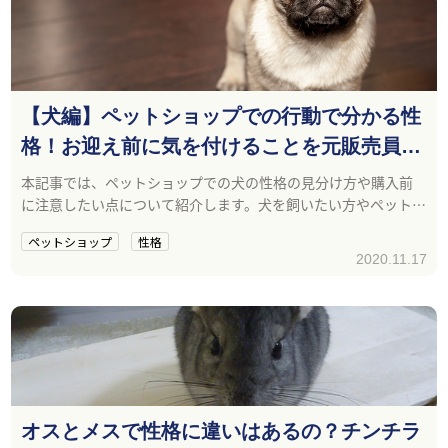
【犬編】ペットショップでの行動で分かる性
格！お迎え前に気を付けることを元販売員が
解説！
本記事では、ペットショップでの犬の性格の見分け方や購入前
に注意したい点について紹介します。犬を飼いたい方やペットシ
ョップに行って犬の性格が気になった方は参考にしてください
ペットショップ
性格
ね。
2020.11.17
オスとメスで性格に違いはあるの？チンチラ