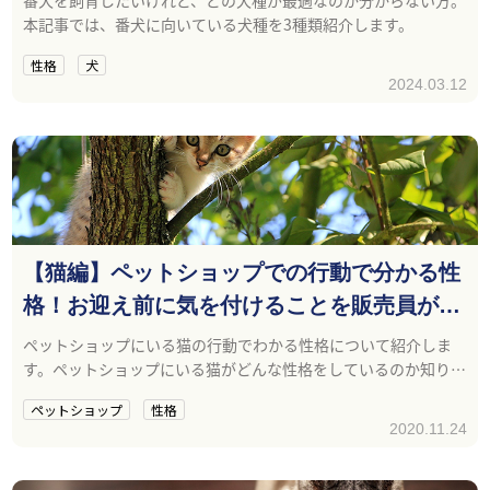
本記事では、番犬に向いている犬種を3種類紹介します。
性格
犬
2024.03.12
【猫編】ペットショップでの行動で分かる性
格！お迎え前に気を付けることを販売員が解
説！
ペットショップにいる猫の行動でわかる性格について紹介しま
す。ペットショップにいる猫がどんな性格をしているのか知りた
い方や、ペットショップでの性格の見極め方に興味のある方の
ペットショップ
性格
参考になれば幸いです。
2020.11.24