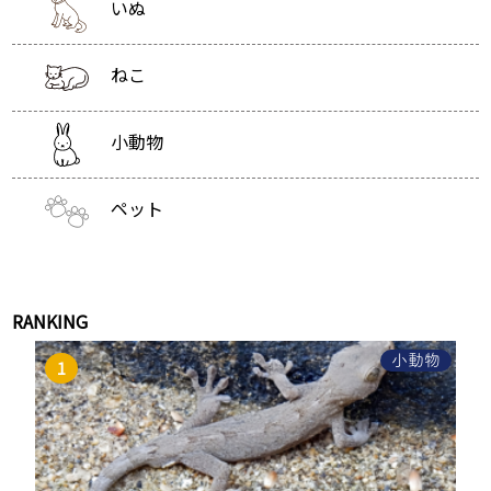
いぬ
ねこ
小動物
ペット
RANKING
小動物