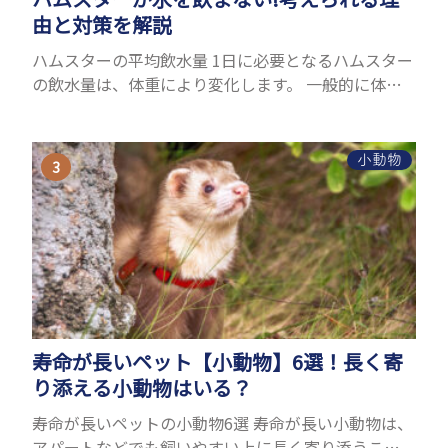
由と対策を解説
ハムスターの平均飲水量 1日に必要となるハムスター
の飲水量は、体重により変化します。 一般的に体重
の約10％の水を毎日摂取しなければなりません。ハ
ムスターの種類やサイズにもよりますが、平均10〜
15c...
小動物
寿命が長いペット【小動物】6選！長く寄
り添える小動物はいる？
寿命が長いペットの小動物6選 寿命が長い小動物は、
アパートなどでも飼いやすい上に長く寄り添うこと