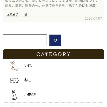
痛み、病気、短命の元。元気で長生きを目指すためにも肥満の
解消を。
太り過ぎ
猫
2020.07.07
検索
CATEGORY
いぬ
ねこ
小動物