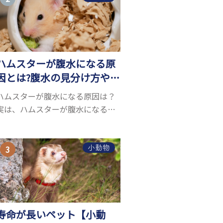
お迎えしたいと思う人も多いので
はないでしょうか...
ハムスターが腹水になる原
因とは?腹水の見分け方や対
処方法を解説
ハムスターが腹水になる原因は？
実は、ハムスターが腹水になる原
因を特定するのは、困難です。ハ
ムスターの体は小さく、動きも激
しいため、難しい検査を気軽にす
小動物
ることができないためです。 腹水
になる理由はさま...
寿命が長いペット【小動