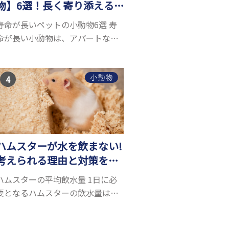
物】6選！長く寄り添える
小動物はいる？
寿命が長いペットの小動物6選 寿
命が長い小動物は、アパートなど
でも飼いやすい上に長く寄り添う
ことができるためペットとして人
気が高いです。 以下では寿命が長
小動物
い小動物6選を紹介！種類ごとに特
徴や飼育のポイ...
ハムスターが水を飲まない!
考えられる理由と対策を解
説
ハムスターの平均飲水量 1日に必
要となるハムスターの飲水量は、
体重により変化します。 一般的に
体重の約10％の水を毎日摂取しな