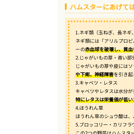
ハムスターにあげて
1.ネギ類（玉ねぎ、長ネ
ネギ類には「アリルプロピ
ーの
赤血球を破壊し、貧血
2.じゃがいもの芽・青い部
じゃがいもの芽や皮にはソ
や下痢、神経障害
を引き起
3.キャベツ・レタス
キャベツやレタスは水分が
特にレタスは栄養価が低い
4.ほうれん草
ほうれん草のシュウ酸は、
5.ブロッコリー・カリフラ
この2つの野菜はハムスタ