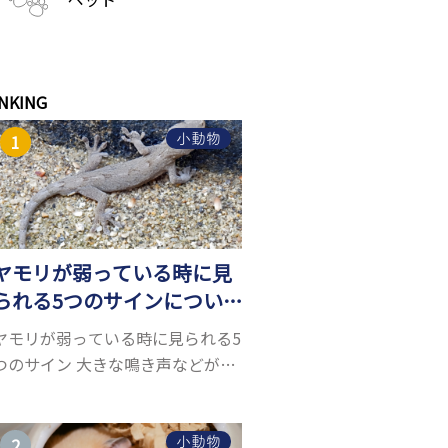
NKING
小動物
ヤモリが弱っている時に見
られる5つのサインについ
て詳しくご紹介！
ヤモリが弱っている時に見られる5
つのサイン 大きな鳴き声などがな
く水槽を置くスペースがあれば飼
うことができるヤモリ。ペットと
して人気が高まっているヤモリを
小動物