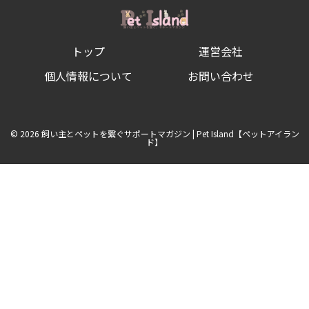
方
を
徹
底
トップ
運営会社
解
説！
健
個人情報について
お問い合わせ
康
維
持
の
ポ
© 2026 飼い主とペットを繋ぐサポートマガジン | Pet Island【ペットアイラン
イ
ド】
ン
ト
４
選