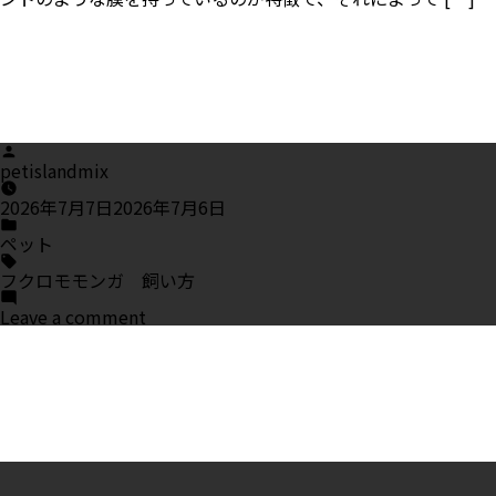
ご
紹
介！
Posted
by
petislandmix
2026年7月7日
2026年7月6日
Posted
in
ペット
Tags:
フクロモモンガ 飼い方
on
Leave a comment
フ
ク
ロ
モ
モ
ン
ガ
の
飼
い