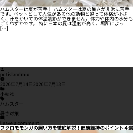
し
く
ハムスターは夏が苦手！ ハムスターは夏の暑さが非常に苦手
ご
です。ペットとして人気がある他の動物と違って体格が小さ
紹
く、汗をかいての体温調節ができません。体力や体内の水分も
介！
ごくわずかです。 特に日本の夏は湿度が高く、場所によっ
[…]
Posted
by
petislandmix
2026年7月14日
2026年7月13日
Posted
in
小動物
Tags:
ハムスター
,
暑さ対策
on
Leave a comment
ハ
フクロモモンガの飼い方を徹底解説！健康維持のポイント４選
ム