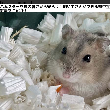
on
Leave a comment
犬
ハムスターを夏の暑さから守ろう！飼い主さんができる熱中症
の
対策をご紹介！
軟
便
は
病
気
の
サ
イ
ン？
軟
便
に
な
る
4
つ
の
原
因
と
対
処
法
を
詳