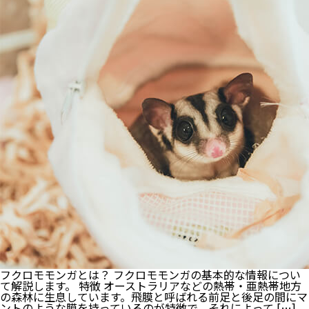
ス
タ
ー
を
夏
の
暑
さ
か
ら
守
ろ
う！
飼
い
主
さ
ん
が
で
き
る
熱
中
症
フクロモモンガとは？ フクロモモンガの基本的な情報につい
対
て解説します。 特徴 オーストラリアなどの熱帯・亜熱帯地方
策
の森林に生息しています。飛膜と呼ばれる前足と後足の間にマ
を
ントのような膜を持っているのが特徴で、それによって […]