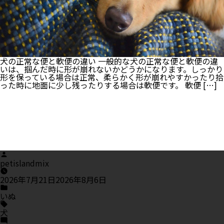
予
防
法
を
詳
し
く
ご
犬の正常な便と軟便の違い 一般的な犬の正常な便と軟便の違
紹
いは、掴んだ時に形が崩れないかどうかになります。しっかり
介！
形を保っている場合は正常、柔らかく形が崩れやすかったり拾
った時に地面に少し残ったりする場合は軟便です。 軟便 […]
Posted
by
petislandmix
2026年7月21日
2026年8月6日
Posted
in
いぬ
Tags:
犬