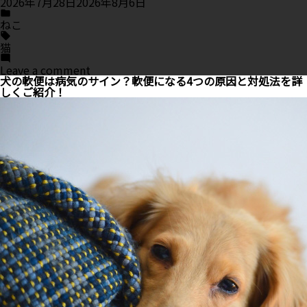
2026年7月28日
2026年8月6日
Posted
in
ねこ
Tags:
猫
on
Leave a comment
猫
犬の軟便は病気のサイン？軟便になる4つの原因と対処法を詳
が
しくご紹介！
熱
中
症
に
な
っ
た
時
の
症
状
は？
夏
の
暑
さ
対
策
と