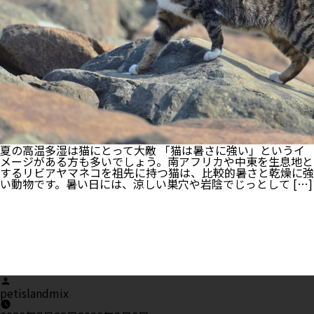
夏の高温多湿は猫にとって大敵 「猫は暑さに強い」というイ
メージがある方も多いでしょう。南アフリカや中東を生息地と
するリビアヤマネコを祖先に持つ猫は、比較的暑さと乾燥に強
い動物です。暑い日には、涼しい巣穴や岩陰でじっとして […]
Posted
by
petislandmix