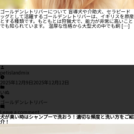
レ
で
ゴールデンレトリバーについて 盲導犬や介助犬、セラピード
決
ッグとして活躍するゴールデンレトリバーは、イギリスを原産
ま
とする種類です。もともとは狩猟犬で、能力が非常に高いこと
り！
でも知られています。 温厚な性格から大型犬の中でも飼 […]
Posted
by
petislandmix
2025年12月9日
2025年12月12日
Posted
in
いぬ
Tags:
ゴールデンレトリバー
on
Leave a comment
人
犬が臭い時はシャンプーで洗おう！適切な頻度と洗い方をご紹
気
介！
の
ゴ