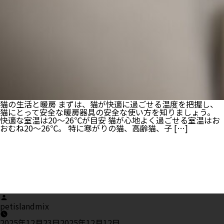
猫の生活と暖房 まずは、猫が快適に過ごせる温度を把握し、
猫にとって安全な暖房器具の安全な使い方を知りましょう。
快適な室温は20〜26℃が目安 猫が心地よく過ごせる室温はお
おむね20〜26℃。 特に寒がりの猫、高齢猫、子 […]
Posted
by
petislandmix
2025年12月23日
2025年12月12日