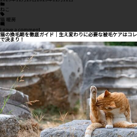
Posted
in
ねこ
Tags:
猫 暖房
on
Leave a comment
猫
猫の換毛期を徹底ガイド｜生え変わりに必要な被毛ケアはコレ
の
で決まり！
お
留
守
番
に
暖
房
は
危
険？
猫
と
安
全
な
冬
を
過
ご
す