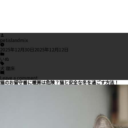
Posted
by
petislandmix
2025年12月30日
2025年12月12日
Posted
in
いぬ
Tags:
犬 寝床
on
Leave a comment
寒
猫のお留守番に暖房は危険？猫と安全な冬を過ごす方法！
い
冬、
犬
の
寝
床
ど
う
し
て