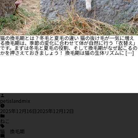
方
法！
猫の換毛期とは？冬毛と夏毛の違い 猫の抜け毛が一気に増え
る換毛期は、季節の変化に合わせて体が自然に行う「衣替え」
です。まずは冬毛と夏毛の役割、そして換毛期がなぜ起こるの
かを押さえておきましょう！ 換毛期は猫の生体リズムに […]
Posted
by
petislandmix
2025年12月16日
2025年12月12日
Posted
in
ねこ
Tags:
猫 換毛期