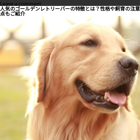
on
Leave a comment
猫
人気のゴールデンレトリーバーの特徴とは？性格や飼育の注意
の
点もご紹介
換
毛
期
を
徹
底
ガ
イ
ド
｜
生
え
変
わ
り
に
必
要
な
被
毛
ケ
ア
は
コ