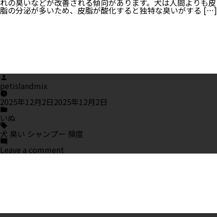
れの臭いなどが改善される傾向があります。犬は人間よりも皮
脂の分泌が多いため、皮脂が酸化すると独特な臭いがする […]
Posted
by
petislandmix
2025年12月2日
2025年12月2日
Posted
in
いぬ
Tags:
犬 臭い シャンプー 頻度
on
Leave a comment
犬
が
臭
い
時
は
シ
ャ