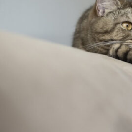
る？
愛
犬
が
ヌ
ク
ヌ
ク
眠
る
ベ
ッ
ド
選
び！