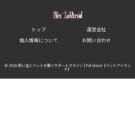
ン
プ
ー
で
洗
お
トップ
運営会社
う！
適
切
個人情報について
お問い合わせ
な
頻
度
と
洗
© 2026 飼い主とペットを繋ぐサポートマガジン | Pet Island【ペットアイラン
い
ド】
方
を
ご
紹
介！