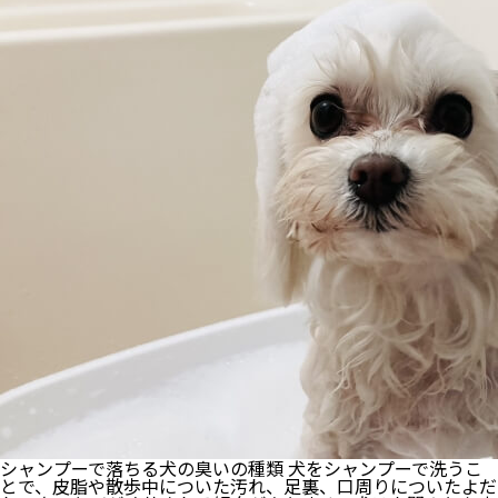
ー
ル
デ
ン
レ
ト
リ
ー
バ
ー
の
特
徴
と
は？
性
格
や
飼
育
の
注
意
点
も
ご
シャンプーで落ちる犬の臭いの種類 犬をシャンプーで洗うこ
紹
とで、皮脂や散歩中についた汚れ、足裏、口周りについたよだ
介