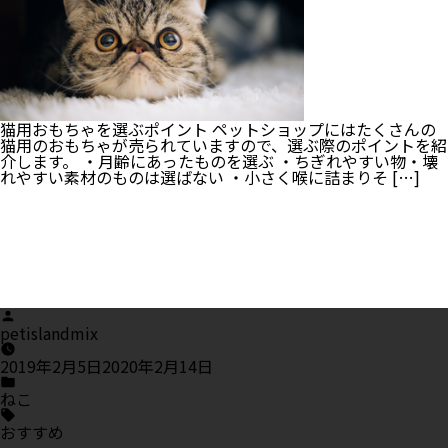
の
お
手
入
れ
♡
爪
切
猫用おもちゃを選ぶポイント ペットショップにはたくさんの
り
猫用のおもちゃが売られていますので、選ぶ際のポイントを紹
の
介します。 ・月齢にあったものを選ぶ ・ちぎれやすい物・壊
方
れやすい素材のものは選ばない ・小さく喉に詰まりそ […]
法
を
紹
介
Posted
by
petislandmix
2019年2月5日
2020年2月14日
Posted
in
ねこ
Tags:
おすすめ
,