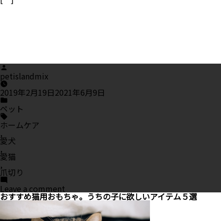
Posted
by
petislandmix
2019年2月19日
2021年6月9日
Posted
in
ペット
Tags:
ホームケア
,
愛犬
,
愛猫
,
爪切り
on
Leave a comment
猫・
おすすめ猫用おもちゃ。うちの子に欲しいアイテム５選
犬
の
爪