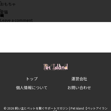
おもちゃ
,
愛猫
on
Leave a comment
お
す
す
め
猫
用
お
も
ち
ゃ。
う
ち
の
子
トップ
運営会社
に
欲
し
個人情報について
お問い合わせ
い
ア
イ
テ
ム
© 2026 飼い主とペットを繋ぐサポートマガジン | Pet Island【ペットアイラン
５