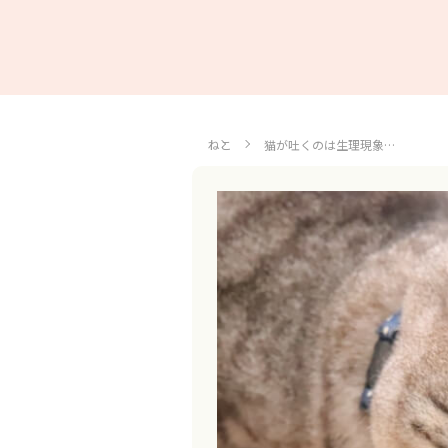
ねこ
猫が吐くのは生理現象…