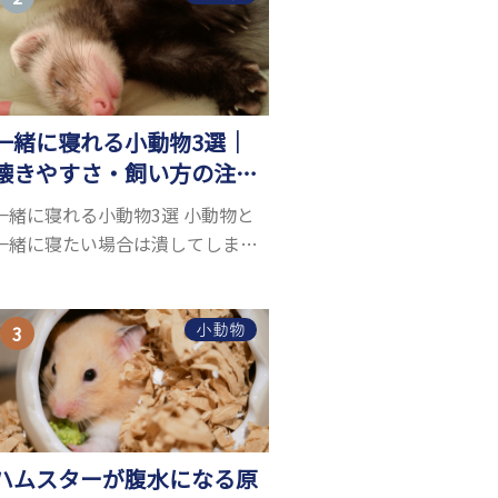
お迎えしたいと思う人も多いので
はないでしょうか...
一緒に寝れる小動物3選｜
懐きやすさ・飼い方の注意
点まで完全網羅！
一緒に寝れる小動物3選 小動物と
一緒に寝たい場合は潰してしまう
可能性を考えて、小動物自体にあ
る程度の大きさが必要です。ま
た、小動物は自分のスペースを大
小動物
切にする傾向があり、一緒に寝る
のは難しいことが多い...
ハムスターが腹水になる原