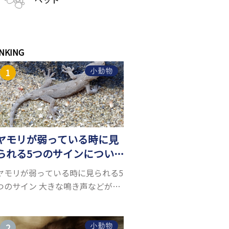
NKING
小動物
ヤモリが弱っている時に見
られる5つのサインについ
て詳しくご紹介！
ヤモリが弱っている時に見られる5
つのサイン 大きな鳴き声などがな
く水槽を置くスペースがあれば飼
うことができるヤモリ。ペットと
して人気が高まっているヤモリを
小動物