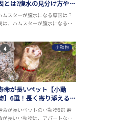
因とは?腹水の見分け方や対
処方法を解説
ハムスターが腹水になる原因は？
実は、ハムスターが腹水になる原
因を特定するのは、困難です。ハ
ムスターの体は小さく、動きも激
しいため、難しい検査を気軽にす
小動物
ることができないためです。 腹水
になる理由はさま...
寿命が長いペット【小動
物】6選！長く寄り添える
小動物はいる？
寿命が長いペットの小動物6選 寿
命が長い小動物は、アパートなど
でも飼いやすい上に長く寄り添う
ことができるためペットとして人