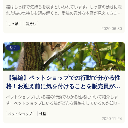
猫はしっぽで気持ちを表すといわれています。しっぽの動きに隠
れた猫の気持ちを読み解くと、愛猫の意外な本音が見えてきます
よ。
しっぽ
気持ち
2020.06.30
ねこ
【猫編】ペットショップでの行動で分かる性
格！お迎え前に気を付けることを販売員が解
説！
ペットショップにいる猫の行動でわかる性格について紹介しま
す。ペットショップにいる猫がどんな性格をしているのか知りた
い方や、ペットショップでの性格の見極め方に興味のある方の
ペットショップ
性格
参考になれば幸いです。
2020.11.24