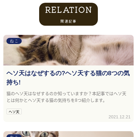
RELATION
関連記事
ねこ
ヘソ天はなぜするの?ヘソ天する猫の8つの気
持ち!
猫のヘソ天はなぜするのか知っていますか？本記事ではへソ天
とは何かとヘソ天する猫の気持ちを8つ紹介します。
ヘソ天
2021.12.21