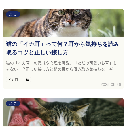
ねこ
猫の「イカ耳」って何？耳から気持ちを読み
取るコツと正しい接し方
猫の「イカ耳」の意味や心理を解説。「ただの可愛いお耳」じ
ゃない！？正しい接し方と猫の耳から読み取る気持ちを一挙紹
介！
イカ耳
猫
2025.08.26
ねこ