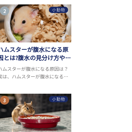
うことができるヤモリ。ペットと
して人気が高まっているヤモリを
小動物
お迎えしたいと思う人も多いので
はないでしょうか...
ハムスターが腹水になる原
因とは?腹水の見分け方や対
処方法を解説
ハムスターが腹水になる原因は？
実は、ハムスターが腹水になる原
因を特定するのは、困難です。ハ
ムスターの体は小さく、動きも激
しいため、難しい検査を気軽にす
小動物
ることができないためです。 腹水
になる理由はさま...