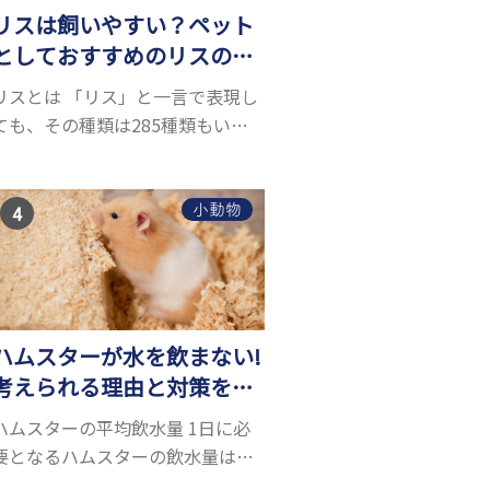
リスは飼いやすい？ペット
としておすすめのリスの種
類5選
リスとは 「リス」と一言で表現し
ても、その種類は285種類もいる
と言われています。リスにもいろ
いろ種類がありますが、滑空を得
意とするモモンガやムササビもリ
小動物
スの仲間です。森の木の上にいる
イメージが強いも...
ハムスターが水を飲まない!
考えられる理由と対策を解
説
ハムスターの平均飲水量 1日に必
要となるハムスターの飲水量は、
体重により変化します。 一般的に