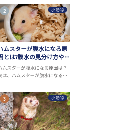
うことができるヤモリ。ペットと
して人気が高まっているヤモリを
小動物
お迎えしたいと思う人も多いので
はないでしょうか...
ハムスターが腹水になる原
因とは?腹水の見分け方や対
処方法を解説
ハムスターが腹水になる原因は？
実は、ハムスターが腹水になる原
因を特定するのは、困難です。ハ
ムスターの体は小さく、動きも激
しいため、難しい検査を気軽にす
小動物
ることができないためです。 腹水
になる理由はさま...