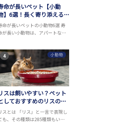
寿命が長いペット【小動
物】6選！長く寄り添える
小動物はいる？
寿命が長いペットの小動物6選 寿
命が長い小動物は、アパートなど
でも飼いやすい上に長く寄り添う
ことができるためペットとして人
気が高いです。 以下では寿命が長
小動物
い小動物6選を紹介！種類ごとに特
徴や飼育のポイ...
リスは飼いやすい？ペット
としておすすめのリスの種
類5選
リスとは 「リス」と一言で表現し
ても、その種類は285種類もいる
と言われています。リスにもいろ