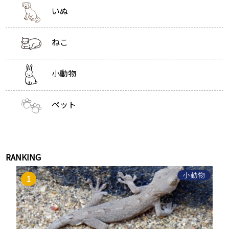
いぬ
ねこ
小動物
ペット
RANKING
小動物