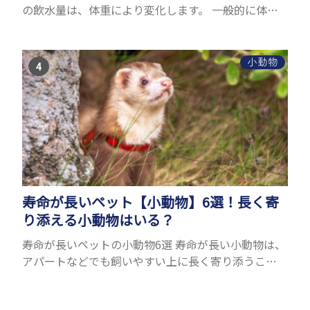
の飲水量は、体重により変化します。 一般的に体重
の約10％の水を毎日摂取しなければなりません。ハ
ムスターの種類やサイズにもよりますが、平均10〜
15c...
小動物
寿命が長いペット【小動物】6選！長く寄
り添える小動物はいる？
寿命が長いペットの小動物6選 寿命が長い小動物は、
アパートなどでも飼いやすい上に長く寄り添うこと
ができるためペットとして人気が高いです。 以下で
は寿命が長い小動物6選を紹介！種類ごとに特徴や飼