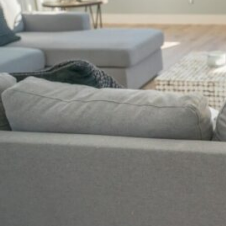
本
当
に
必
要
な
も
の
は？