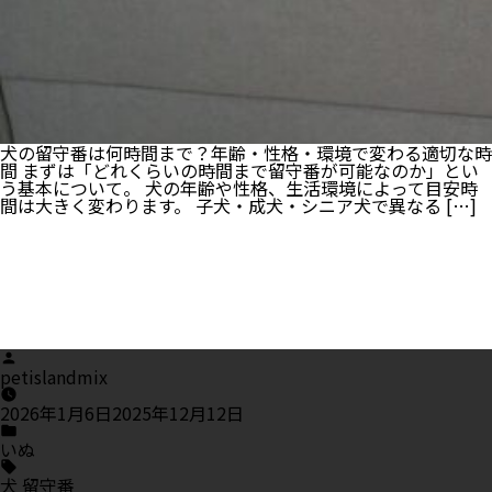
犬の留守番は何時間まで？年齢・性格・環境で変わる適切な時
間 まずは「どれくらいの時間まで留守番が可能なのか」とい
う基本について。 犬の年齢や性格、生活環境によって目安時
間は大きく変わります。 子犬・成犬・シニア犬で異なる […]
Posted
by
petislandmix
2026年1月6日
2025年12月12日
Posted
in
いぬ
Tags:
犬 留守番