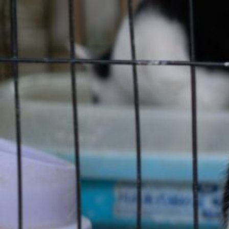
っ
と
紹
介！