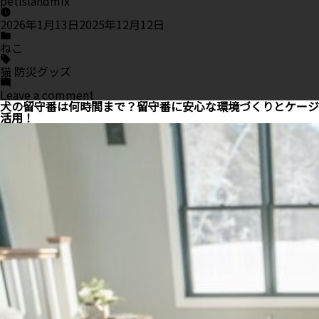
petislandmix
2026年1月13日
2025年12月12日
Posted
in
ねこ
Tags:
猫 防災グッズ
on
Leave a comment
猫
犬の留守番は何時間まで？留守番に安心な環境づくりとケージ
の
活用！
防
災
グ
ッ
ズ
チ
ェ
ッ
ク
リ
ス
ト
｜
災
害
時
に