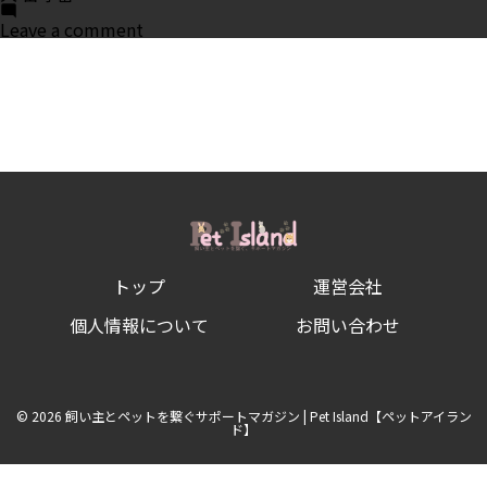
on
Leave a comment
犬
の
留
守
番
は
何
時
間
ま
で？
留
守
番
トップ
運営会社
に
安
心
個人情報について
お問い合わせ
な
環
境
づ
く
© 2026 飼い主とペットを繋ぐサポートマガジン | Pet Island【ペットアイラン
り
ド】
と
ケ
ー