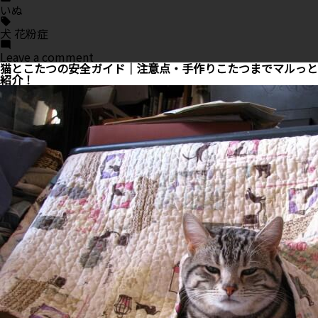
in
いぬ
Tags:
犬 花粉症
on
Leave a comment
犬
猫とこたつの安全ガイド｜注意点・手作りこたつまでマルっと
も
紹介！
花
粉
症
に
な
る？
｜
予
防・
治
療・
ホ
ー
ム
ケ
ア
ま
で
ま
と
め