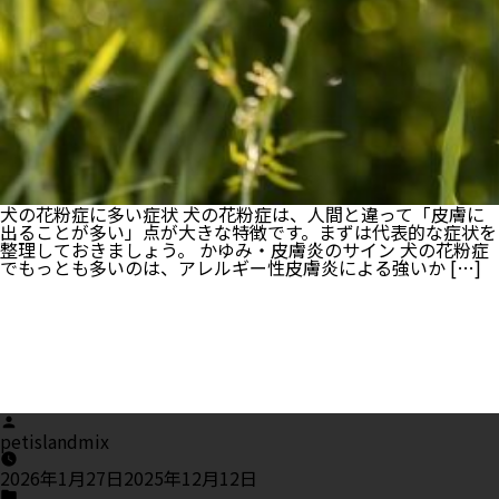
犬の花粉症に多い症状 犬の花粉症は、人間と違って「皮膚に
出ることが多い」点が大きな特徴です。まずは代表的な症状を
整理しておきましょう。 かゆみ・皮膚炎のサイン 犬の花粉症
でもっとも多いのは、アレルギー性皮膚炎による強いか […]
Posted
by
petislandmix
2026年1月27日
2025年12月12日
Posted