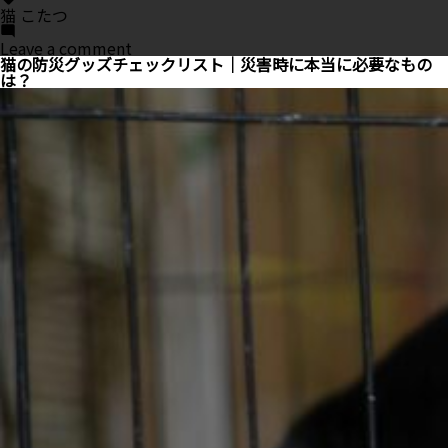
猫 こたつ
on
Leave a comment
猫
猫の防災グッズチェックリスト｜災害時に本当に必要なもの
と
は？
こ
た
つ
の
安
全
ガ
イ
ド
｜
注
意
点・
手
作
り
こ
た
つ
ま
で
マ
ル