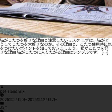
て
解
説！
猫がこたつを好きな理由と注意したいリスク まずは、猫がど
うしてこたつを大好きなのか。その理由と、こたつ使用時に気
をつけたいポイントを知っておきましょう。 猫がこたつを好
きな理由 猫がこたつに入りたがる理由はシンプルです。 […]
Posted
by
petislandmix
2026年1月20日
2025年12月12日
Posted
in
ねこ
Tags: