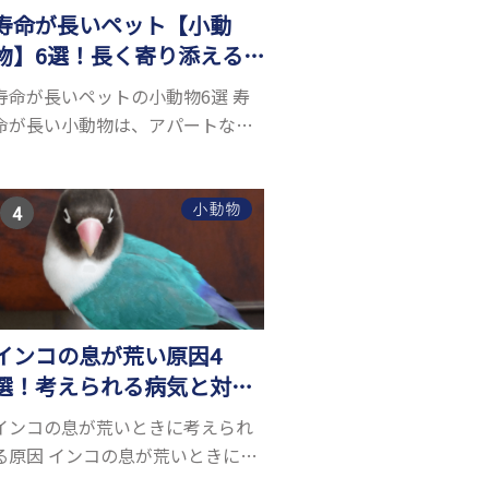
寿命が長いペット【小動
物】6選！長く寄り添える
小動物はいる？
寿命が長いペットの小動物6選 寿
命が長い小動物は、アパートなど
でも飼いやすい上に長く寄り添う
ことができるためペットとして人
気が高いです。 以下では寿命が長
小動物
い小動物6選を紹介！種類ごとに特
徴や飼育のポイ...
インコの息が荒い原因4
選！考えられる病気と対処
方法について解説
インコの息が荒いときに考えられ
る原因 インコの息が荒いときに考
えられる原因は、以下の4つです。