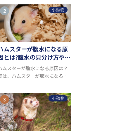
うことができるヤモリ。ペットと
して人気が高まっているヤモリを
小動物
お迎えしたいと思う人も多いので
はないでしょうか...
ハムスターが腹水になる原
因とは?腹水の見分け方や対
処方法を解説
ハムスターが腹水になる原因は？
実は、ハムスターが腹水になる原
因を特定するのは、困難です。ハ
ムスターの体は小さく、動きも激
しいため、難しい検査を気軽にす
小動物
ることができないためです。 腹水
になる理由はさま...